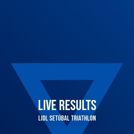
LIVE RESULTS
LIDL SETÚBAL TRIATHLON